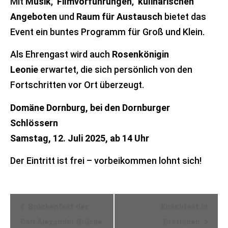
Mit
Musik
,
Filmvorführungen
,
kulinarischen
Angeboten
und
Raum für Austausch
bietet das
Event ein buntes Programm für Groß und Klein.
Als Ehrengast wird auch
Rosenkönigin
Leonie
erwartet, die sich persönlich von den
Fortschritten vor Ort überzeugt.
Domäne Dornburg, bei den Dornburger
Schlössern
Samstag, 12. Juli 2025, ab 14 Uhr
Der Eintritt ist frei – vorbeikommen lohnt sich!
Veranstaltung-
Brückenfest der
Kirschfest in
Navigation
Carl Alexander Brücke
Bretleben​