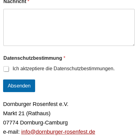
Nachricht
*
a
t
e
n
s
c
h
u
t
z
Datenschutzbestimmung
*
b
e
Ich aktzeptiere die Datenschutzbestimmungen.
s
t
i
Absenden
m
m
u
Dornburger Rosenfest e.V.
n
Markt 21 (Rathaus)
g
E
07774 Dornburg-Camburg
m
a
e-mail:
info@dornburger-rosenfest.de
i