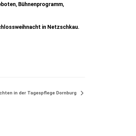
eboten
,
Bühnenprogramm
,
chlossweihnacht in Netzschkau
.
chten in der Tagespflege Dornburg