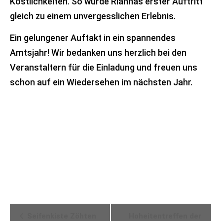
Köstlichkeiten. So wurde Riannas erster Auftritt
gleich zu einem unvergesslichen Erlebnis.
Ein gelungener Auftakt in ein spannendes
Amtsjahr! Wir bedanken uns herzlich bei den
Veranstaltern für die Einladung und freuen uns
schon auf ein Wiedersehen im nächsten Jahr.
Veranstaltung-
Seifenkiste Zöhten
Hoheitentreffen der