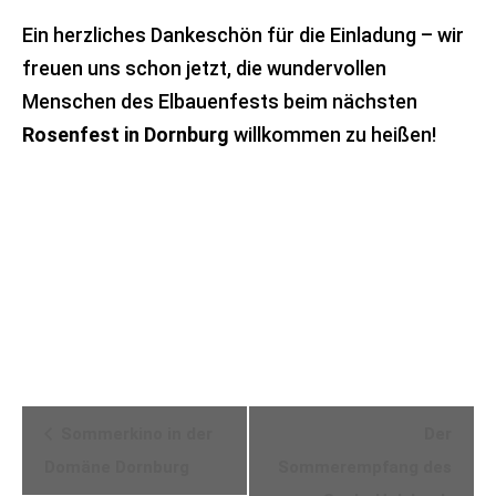
Ein herzliches Dankeschön für die Einladung – wir
freuen uns schon jetzt, die wundervollen
Menschen des Elbauenfests beim nächsten
Rosenfest in Dornburg
willkommen zu heißen!
Veranstaltung-
Sommerkino in der
Der
Navigation
Domäne Dornburg
Sommerempfang des