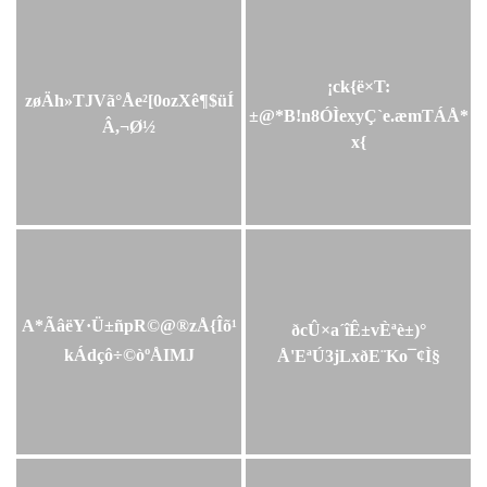
¡ck{ë×T:
zøÄh»TJVã°Åe²[0ozXê¶$üÍ
±@*B!n8ÓÌexyÇ`e.æmTÁÅ*
Â,¬Ø½
x{
A*ÃâëY·Ü±ñpR©@®zÅ{Îõ¹
ðcÛ×a´îÊ±vÈªè±)°­
kÁdçô÷©òºÅIMJ
Å'EªÚ3jLxðE¨Ko¯¢Ì§