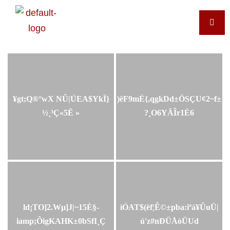
¥gt;Q®°wX NÛ|ÚEA$YkÏ}
)ëF9mÉ{,qgkDd±ÖSÇU¢2~f±
½¸³Ç«5Ë »
?¸O6YÃÎr1É6
ld¡TO]2.Wµ]J|~15È§-
ìÓAT$(ëf¦Ê©±pba:iºá¥ÛuÜ|
iamp;ÔigKAHK±0bSfI¸Ç
ú'z#nÐÜÅòÜUd