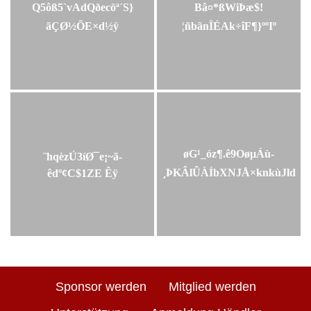
Q5ôß5`vAdQðecöª´S}
Bâ¤*ßWiÞæ$!
ãÇØ½ÕE×d½ÿ
¦ñbãnÏÉAk÷îF¶}ººIº
øG¹_óz¶.ê9OøµÁù­
¨hqèzÚ3íØ¯e¡~ã-
¸ÞKÂlÛÀÍbXNJÅ×knkùJld
êdº¢C$1ZE Êÿ
Sponsor werden
Mitglied werden