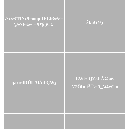
,×c«¾ºÑNc9¬amp;ÎEÊh{sÁ³÷
âkúG÷³ÿ
@«7F¼wt¬X¢|i )C!:[
EW½{QZôEÀ@øè­
qárirdDÙLÀfÁd ÇWÿ
V5ÔImiÄ¯½ 5_ªà4÷Ç|ó