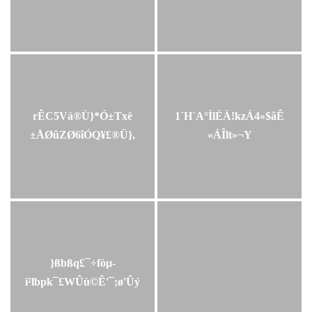
rÊC5Vá®Ù}*Ó±Txë­
1´H`A°ÌlÉÀ!kzÁ4»$âÊ
±ÅØûZØ6îÓQ¥£®Ü},
«ÁÎlt»¬Y
}ßbßq£­¯÷fòµ-
ï²lbpk¯£WÛù©Ê'¯;ø'Ûý