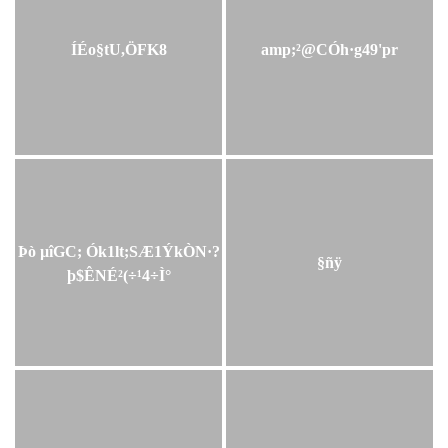
ÍÉo§tU,ÖFK8
amp;²@CÓh·g49'pr
Þò µîGC; Ók1lt;SÆ1ÝkÒN·?
§ñÿ
þ$ÊNÉ²(÷¹4÷Ì°