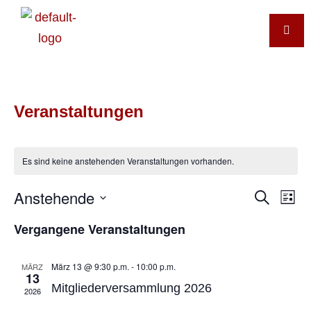
Veranstaltungen
Es sind keine anstehenden Veranstaltungen vorhanden.
Veran
Anstehende
Ve
Suche
Liste
Such
Datum
An
wählen.
Vergangene Veranstaltungen
und
Na
Ansic
März 13 @ 9:30 p.m.
-
10:00 p.m.
MÄRZ
Navig
13
Mitgliederversammlung 2026
2026